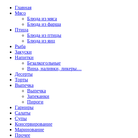
Главная
Мясо
Блюда из мяса
Блюда из фарша
Птица
Блюда из птицы
Блюда из яиц
Рыба
Закуски
Напитки
Безалкогольные
Вина, наливки, ликеры…
Десерты
Торты
Выпечка
Выпечка
Запеканки
Пироги
Гарниры
Салаты
Супы
Консервирование
Маринование
Прочее