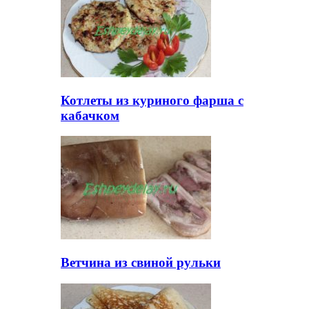
Котлеты из куриного фарша с
кабачком
Ветчина из свиной рульки