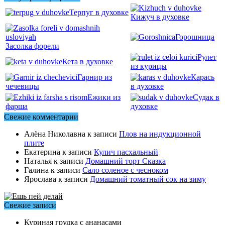
Терпуг в духовке
Кижуч в духовке
Горошница
Засолка форели
Рулет
Кета в духовке
из курицы
Гарнир из
Карась
чечевицы
в духовке
Ежики из
Судак в
фарша
духовке
Свежие комментарии
Алёна Николавна
к записи
Плов на индукционной
плите
Екатерина
к записи
Кулич пасхальный
Наталья
к записи
Домашний торт Сказка
Галина
к записи
Сало соленое с чесноком
Ярослава
к записи
Домашний томатный сок на зиму
Свежие записи
Куриная грудка с ананасами