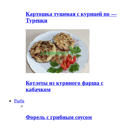
Картошка тушеная с курицей по —
Турецки
Котлеты из куриного фарша с
кабачком
Рыба
Форель с грибным соусом