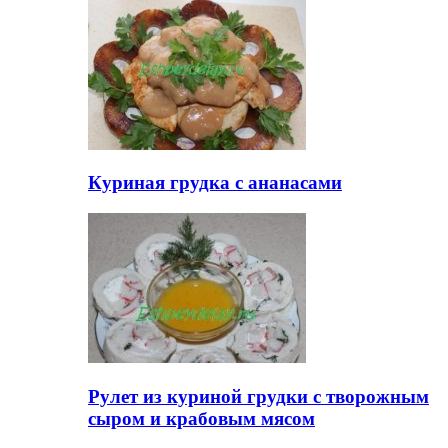
Куриная грудка с ананасами
Рулет из куриной грудки с творожным
сыром и крабовым мясом