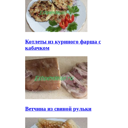
Котлеты из куриного фарша с
кабачком
Ветчина из свиной рульки