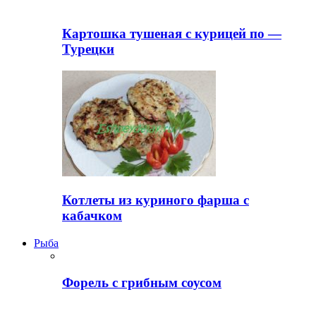
Картошка тушеная с курицей по —
Турецки
Котлеты из куриного фарша с
кабачком
Рыба
Форель с грибным соусом