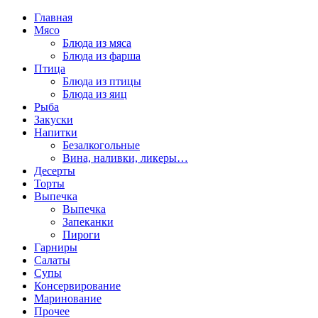
Главная
Мясо
Блюда из мяса
Блюда из фарша
Птица
Блюда из птицы
Блюда из яиц
Рыба
Закуски
Напитки
Безалкогольные
Вина, наливки, ликеры…
Десерты
Торты
Выпечка
Выпечка
Запеканки
Пироги
Гарниры
Салаты
Супы
Консервирование
Маринование
Прочее