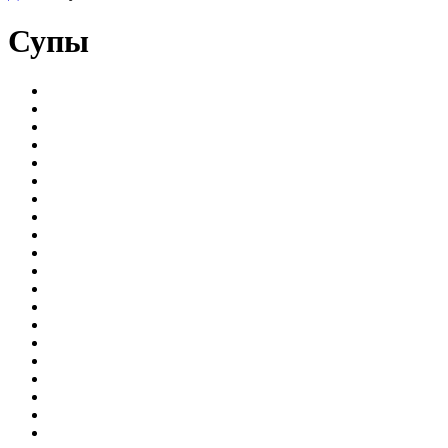
Супы
Блюда для поста
Блюда из печени
Блюда из рыбы и морепродуктов
Блюдо из кролика
выпеченное
Гарниры
Десерты
Закуски
Каши
Консервирование
Маринование
Мясо
Напитки
Приготовление сыров
Прочее
Птица
Салаты
Соусы
Супы
Торты