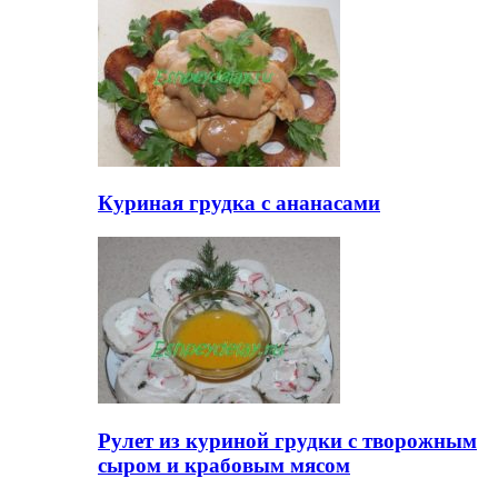
Куриная грудка с ананасами
Рулет из куриной грудки с творожным
сыром и крабовым мясом