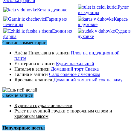
Засолка форели
Рулет
Кета в духовке
из курицы
Гарнир из
Карась
чечевицы
в духовке
Ежики из
Судак в
фарша
духовке
Свежие комментарии
Алёна Николавна
к записи
Плов на индукционной
плите
Екатерина
к записи
Кулич пасхальный
Наталья
к записи
Домашний торт Сказка
Галина
к записи
Сало соленое с чесноком
Ярослава
к записи
Домашний томатный сок на зиму
Свежие записи
Куриная грудка с ананасами
Рулет из куриной грудки с творожным сыром и
крабовым мясом
Популярные посты