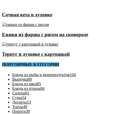
Сочная кета в духовке
Ежики из фарша с рисом на сковороде
Терпуг в духовке с картошкой
ПОПУЛЯРНЫЕ КАТЕГОРИИ
Блюда из рыбы и морепродуктов
104
Выпечка
89
Блюда из мяса
85
Блюда из птицы
84
Салаты
61
Супы
54
Десерты
53
Торты
49
Пироги
38