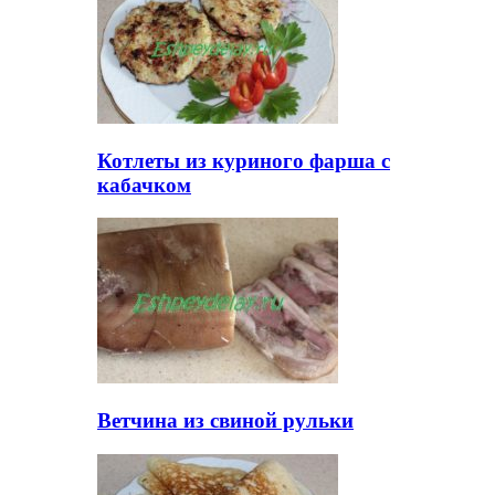
Котлеты из куриного фарша с
кабачком
Ветчина из свиной рульки