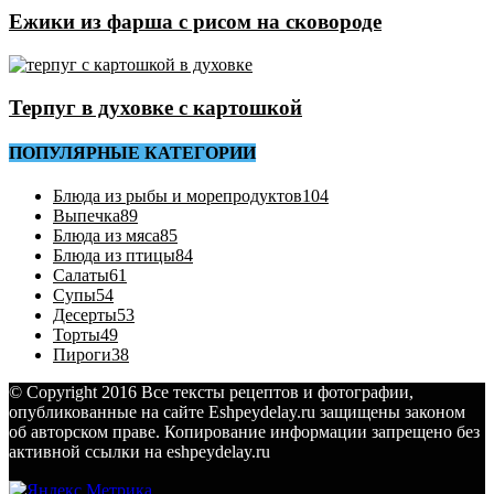
Ежики из фарша с рисом на сковороде
Терпуг в духовке с картошкой
ПОПУЛЯРНЫЕ КАТЕГОРИИ
Блюда из рыбы и морепродуктов
104
Выпечка
89
Блюда из мяса
85
Блюда из птицы
84
Салаты
61
Супы
54
Десерты
53
Торты
49
Пироги
38
© Copyright 2016 Все тексты рецептов и фотографии,
опубликованные на сайте Eshpeydelay.ru защищены законом
об авторском праве. Копирование информации запрещено без
активной ссылки на eshpeydelay.ru