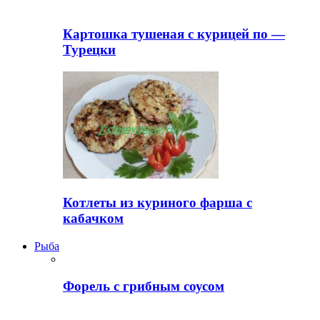
Картошка тушеная с курицей по —
Турецки
Котлеты из куриного фарша с
кабачком
Рыба
Форель с грибным соусом