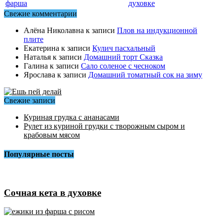
фарша
духовке
Свежие комментарии
Алёна Николавна
к записи
Плов на индукционной
плите
Екатерина
к записи
Кулич пасхальный
Наталья
к записи
Домашний торт Сказка
Галина
к записи
Сало соленое с чесноком
Ярослава
к записи
Домашний томатный сок на зиму
Свежие записи
Куриная грудка с ананасами
Рулет из куриной грудки с творожным сыром и
крабовым мясом
Популярные посты
Сочная кета в духовке