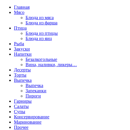
Главная
Мясо
Блюда из мяса
Блюда из фарша
Птица
Блюда из птицы
Блюда из яиц
Рыба
Закуски
Напитки
Безалкогольные
Вина, наливки, ликеры…
Десерты
Торты
Выпечка
Выпечка
Запеканки
Пироги
Гарниры
Салаты
Супы
Консервирование
Маринование
Прочее