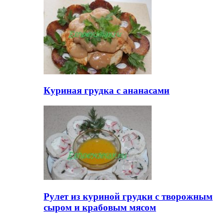
Куриная грудка с ананасами
Рулет из куриной грудки с творожным
сыром и крабовым мясом