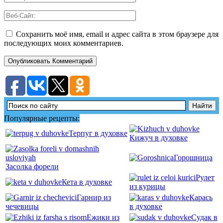
Сохранить моё имя, email и адрес сайта в этом браузере для
последующих моих комментариев.
Популярные рецепты:
Терпуг в духовке
Кижуч в духовке
Горошница
Засолка форели
Рулет
Кета в духовке
из курицы
Гарнир из
Карась
чечевицы
в духовке
Ежики из
Судак в