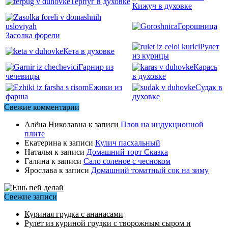
Терпуг в духовке
Кижуч в духовке
Горошница
Засолка форели
Рулет
Кета в духовке
из курицы
Гарнир из
Карась
чечевицы
в духовке
Ежики из
Судак в
фарша
духовке
Свежие комментарии
Алёна Николавна
к записи
Плов на индукционной
плите
Екатерина
к записи
Кулич пасхальный
Наталья
к записи
Домашний торт Сказка
Галина
к записи
Сало соленое с чесноком
Ярослава
к записи
Домашний томатный сок на зиму
Свежие записи
Куриная грудка с ананасами
Рулет из куриной грудки с творожным сыром и