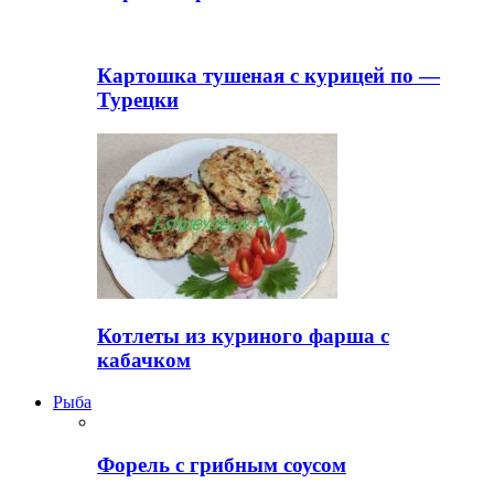
Картошка тушеная с курицей по —
Турецки
Котлеты из куриного фарша с
кабачком
Рыба
Форель с грибным соусом