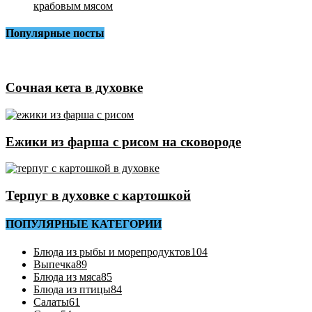
крабовым мясом
Популярные посты
Сочная кета в духовке
Ежики из фарша с рисом на сковороде
Терпуг в духовке с картошкой
ПОПУЛЯРНЫЕ КАТЕГОРИИ
Блюда из рыбы и морепродуктов
104
Выпечка
89
Блюда из мяса
85
Блюда из птицы
84
Салаты
61