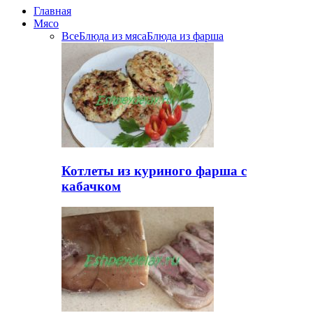
Главная
Мясо
Все
Блюда из мяса
Блюда из фарша
Котлеты из куриного фарша с
кабачком