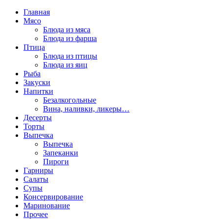
Главная
Мясо
Блюда из мяса
Блюда из фарша
Птица
Блюда из птицы
Блюда из яиц
Рыба
Закуски
Напитки
Безалкогольные
Вина, наливки, ликеры…
Десерты
Торты
Выпечка
Выпечка
Запеканки
Пироги
Гарниры
Салаты
Супы
Консервирование
Маринование
Прочее