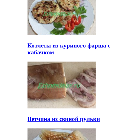
Котлеты из куриного фарша с
кабачком
Ветчина из свиной рульки