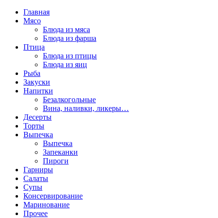
Главная
Мясо
Блюда из мяса
Блюда из фарша
Птица
Блюда из птицы
Блюда из яиц
Рыба
Закуски
Напитки
Безалкогольные
Вина, наливки, ликеры…
Десерты
Торты
Выпечка
Выпечка
Запеканки
Пироги
Гарниры
Салаты
Супы
Консервирование
Маринование
Прочее