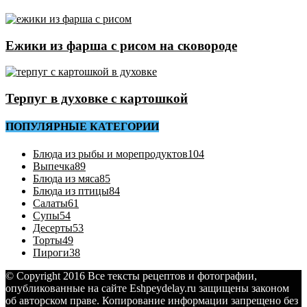
Ежики из фарша с рисом на сковороде
Терпуг в духовке с картошкой
ПОПУЛЯРНЫЕ КАТЕГОРИИ
Блюда из рыбы и морепродуктов
104
Выпечка
89
Блюда из мяса
85
Блюда из птицы
84
Салаты
61
Супы
54
Десерты
53
Торты
49
Пироги
38
© Copyright 2016 Все тексты рецептов и фотографии,
опубликованные на сайте Eshpeydelay.ru защищены законом
об авторском праве. Копирование информации запрещено без