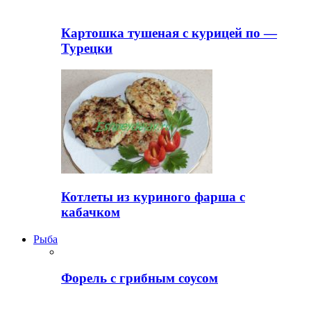
Картошка тушеная с курицей по —
Турецки
Котлеты из куриного фарша с
кабачком
Рыба
Форель с грибным соусом