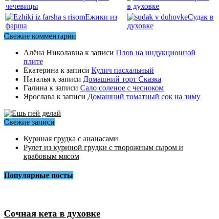
чечевицы
в духовке
Ежики из
Судак в
фарша
духовке
Свежие комментарии
Алёна Николавна
к записи
Плов на индукционной
плите
Екатерина
к записи
Кулич пасхальный
Наталья
к записи
Домашний торт Сказка
Галина
к записи
Сало соленое с чесноком
Ярослава
к записи
Домашний томатный сок на зиму
Свежие записи
Куриная грудка с ананасами
Рулет из куриной грудки с творожным сыром и
крабовым мясом
Популярные посты
Сочная кета в духовке