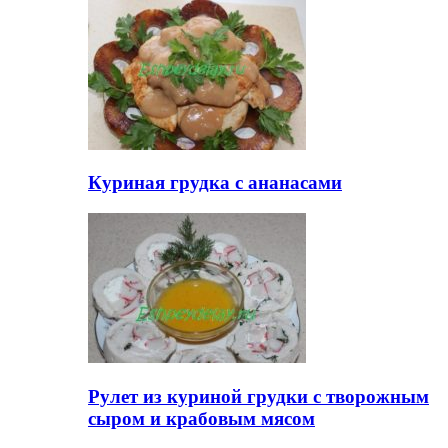
Куриная грудка с ананасами
Рулет из куриной грудки с творожным
сыром и крабовым мясом