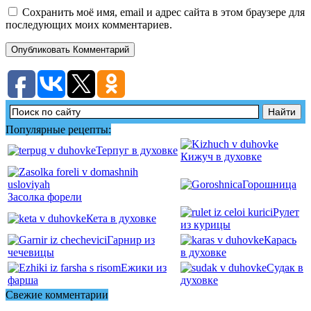
Сохранить моё имя, email и адрес сайта в этом браузере для
последующих моих комментариев.
Популярные рецепты:
Терпуг в духовке
Кижуч в духовке
Горошница
Засолка форели
Рулет
Кета в духовке
из курицы
Гарнир из
Карась
чечевицы
в духовке
Ежики из
Судак в
фарша
духовке
Свежие комментарии