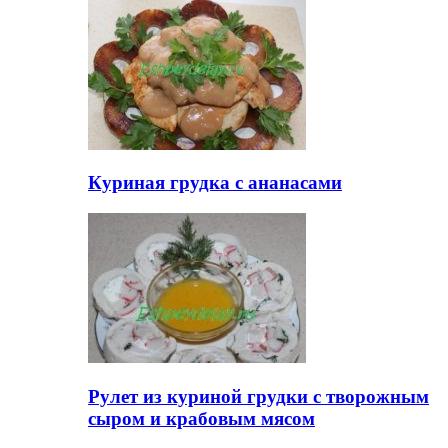
Куриная грудка с ананасами
Рулет из куриной грудки с творожным
сыром и крабовым мясом