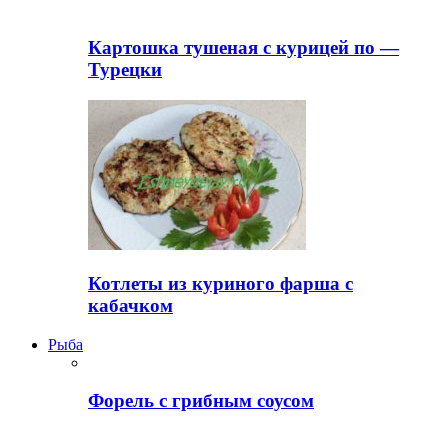
Картошка тушеная с курицей по —
Турецки
Котлеты из куриного фарша с
кабачком
Рыба
Форель с грибным соусом