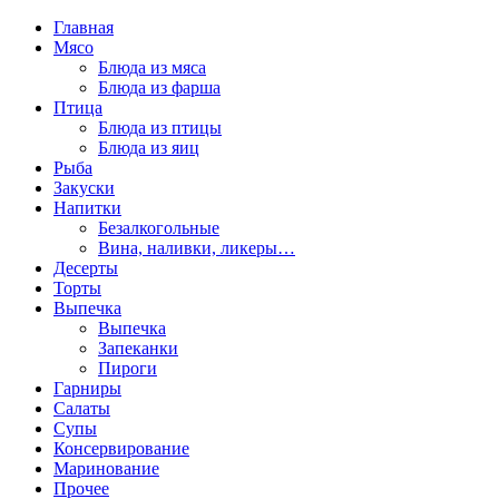
Главная
Мясо
Блюда из мяса
Блюда из фарша
Птица
Блюда из птицы
Блюда из яиц
Рыба
Закуски
Напитки
Безалкогольные
Вина, наливки, ликеры…
Десерты
Торты
Выпечка
Выпечка
Запеканки
Пироги
Гарниры
Салаты
Супы
Консервирование
Маринование
Прочее