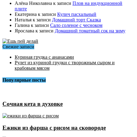
Алёна Николавна
к записи
Плов на индукционной
плите
Екатерина
к записи
Кулич пасхальный
Наталья
к записи
Домашний торт Сказка
Галина
к записи
Сало соленое с чесноком
Ярослава
к записи
Домашний томатный сок на зиму
Свежие записи
Куриная грудка с ананасами
Рулет из куриной грудки с творожным сыром и
крабовым мясом
Популярные посты
Сочная кета в духовке
Ежики из фарша с рисом на сковороде