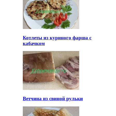
Котлеты из куриного фарша с
кабачком
Ветчина из свиной рульки