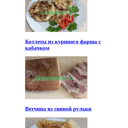
Котлеты из куриного фарша с
кабачком
Ветчина из свиной рульки