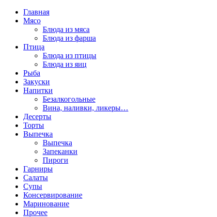
Главная
Мясо
Блюда из мяса
Блюда из фарша
Птица
Блюда из птицы
Блюда из яиц
Рыба
Закуски
Напитки
Безалкогольные
Вина, наливки, ликеры…
Десерты
Торты
Выпечка
Выпечка
Запеканки
Пироги
Гарниры
Салаты
Супы
Консервирование
Маринование
Прочее