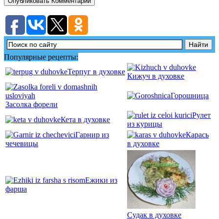
Популярные рецепты:
Терпуг в духовке
Кижуч в духовке
Горошница
Засолка форели
Рулет
Кета в духовке
из курицы
Гарнир из
Карась
чечевицы
в духовке
Ежики из
фарша
Судак в духовке