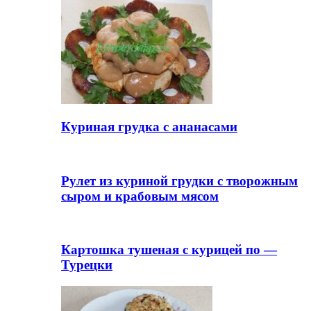
Куриная грудка с ананасами
Рулет из куриной грудки с творожным
сыром и крабовым мясом
Картошка тушеная с курицей по —
Турецки