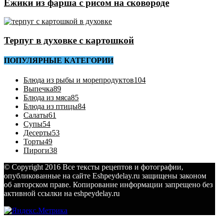
Ежики из фарша с рисом на сковороде
Терпуг в духовке с картошкой
ПОПУЛЯРНЫЕ КАТЕГОРИИ
Блюда из рыбы и морепродуктов
104
Выпечка
89
Блюда из мяса
85
Блюда из птицы
84
Салаты
61
Супы
54
Десерты
53
Торты
49
Пироги
38
© Copyright 2016 Все тексты рецептов и фотографии,
опубликованные на сайте Eshpeydelay.ru защищены законом
об авторском праве. Копирование информации запрещено без
активной ссылки на eshpeydelay.ru