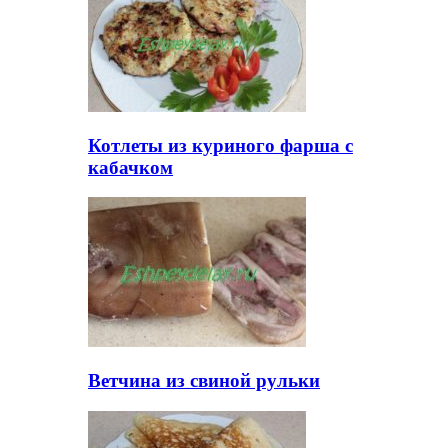
Котлеты из куриного фарша с
кабачком
Ветчина из свиной рульки