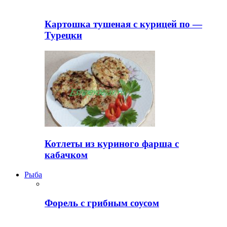
Картошка тушеная с курицей по —
Турецки
Котлеты из куриного фарша с
кабачком
Рыба
Форель с грибным соусом