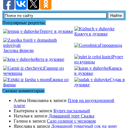
Популярные рецепты:
Терпуг в духовке
Кижуч в духовке
Горошница
Засолка форели
Рулет
Кета в духовке
из курицы
Гарнир из
Карась
чечевицы
в духовке
Ежики из
Судак в
фарша
духовке
Свежие комментарии
Алёна Николавна
к записи
Плов на индукционной
плите
Екатерина
к записи
Кулич пасхальный
Наталья
к записи
Домашний торт Сказка
Галина
к записи
Сало соленое с чесноком
Ярослава
к записи
Домашний томатный сок на зиму