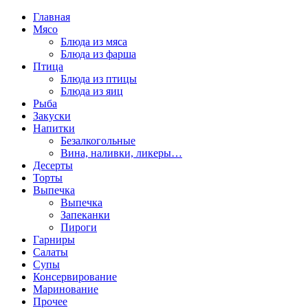
Главная
Мясо
Блюда из мяса
Блюда из фарша
Птица
Блюда из птицы
Блюда из яиц
Рыба
Закуски
Напитки
Безалкогольные
Вина, наливки, ликеры…
Десерты
Торты
Выпечка
Выпечка
Запеканки
Пироги
Гарниры
Салаты
Супы
Консервирование
Маринование
Прочее