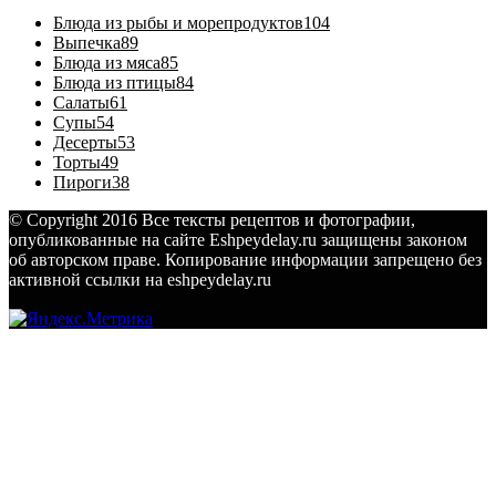
Блюда из рыбы и морепродуктов
104
Выпечка
89
Блюда из мяса
85
Блюда из птицы
84
Салаты
61
Супы
54
Десерты
53
Торты
49
Пироги
38
© Copyright 2016 Все тексты рецептов и фотографии,
опубликованные на сайте Eshpeydelay.ru защищены законом
об авторском праве. Копирование информации запрещено без
активной ссылки на eshpeydelay.ru