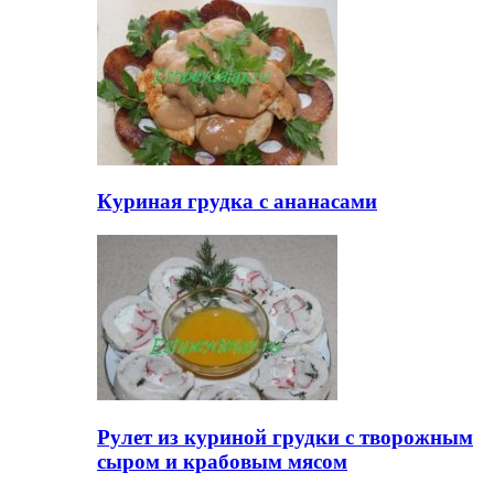
Куриная грудка с ананасами
Рулет из куриной грудки с творожным
сыром и крабовым мясом