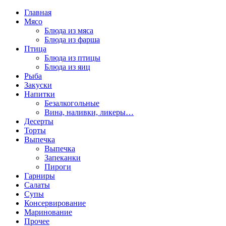
Главная
Мясо
Блюда из мяса
Блюда из фарша
Птица
Блюда из птицы
Блюда из яиц
Рыба
Закуски
Напитки
Безалкогольные
Вина, наливки, ликеры…
Десерты
Торты
Выпечка
Выпечка
Запеканки
Пироги
Гарниры
Салаты
Супы
Консервирование
Маринование
Прочее