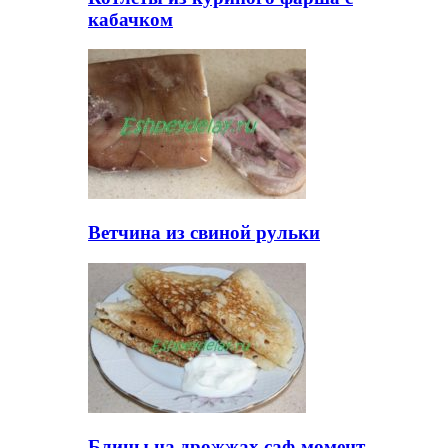
кабачком
Ветчина из свиной рульки
Блины на дрожжах саф-момент