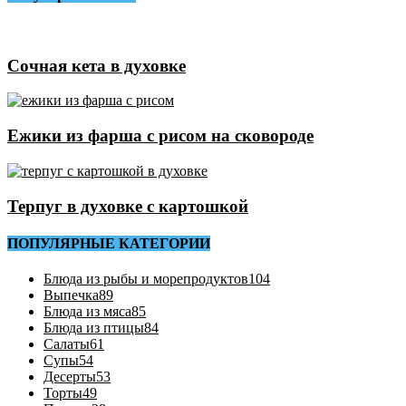
Сочная кета в духовке
Ежики из фарша с рисом на сковороде
Терпуг в духовке с картошкой
ПОПУЛЯРНЫЕ КАТЕГОРИИ
Блюда из рыбы и морепродуктов
104
Выпечка
89
Блюда из мяса
85
Блюда из птицы
84
Салаты
61
Супы
54
Десерты
53
Торты
49