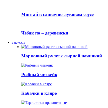
Минтай в сливочно-луковом соусе
Чебак по – деревенски
Закуски
Морковный рулет с сырной начинкой
Рыбный чизкейк
Кабачки в кляре