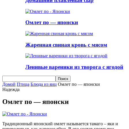
Домашний плавленый сыр
Омлет по — японски
Жаренная свиная кровь с мясом
Ленивые вареники из творога с ягодой
Домой
Птица
Блюда из яиц
Омлет по — японски
Надежда
Омлет по — японски
Традиционный японский омлет называется тамаго – яки и
переводиться, как жареное яйцо. В его состав кроме яиц