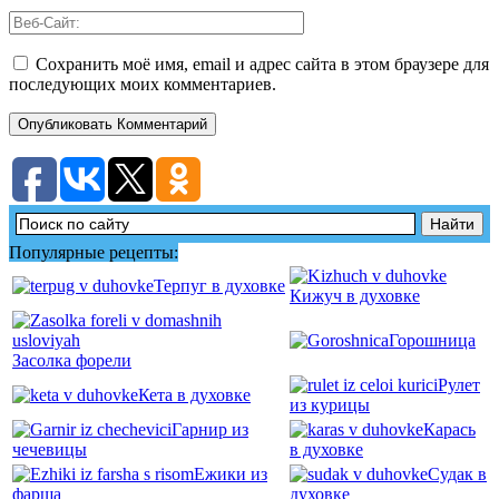
Сохранить моё имя, email и адрес сайта в этом браузере для
последующих моих комментариев.
Популярные рецепты:
Терпуг в духовке
Кижуч в духовке
Горошница
Засолка форели
Рулет
Кета в духовке
из курицы
Гарнир из
Карась
чечевицы
в духовке
Ежики из
Судак в
фарша
духовке