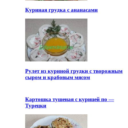
Куриная грудка с ананасами
Рулет из куриной грудки с творожным
сыром и крабовым мясом
Картошка тушеная с курицей по —
Турецки