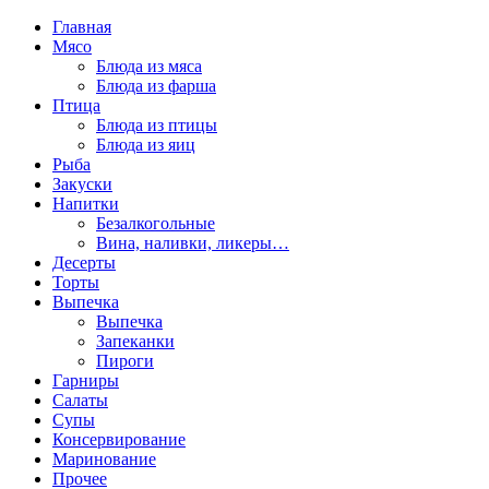
Главная
Мясо
Блюда из мяса
Блюда из фарша
Птица
Блюда из птицы
Блюда из яиц
Рыба
Закуски
Напитки
Безалкогольные
Вина, наливки, ликеры…
Десерты
Торты
Выпечка
Выпечка
Запеканки
Пироги
Гарниры
Салаты
Супы
Консервирование
Маринование
Прочее