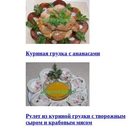
Куриная грудка с ананасами
Рулет из куриной грудки с творожным
сыром и крабовым мясом