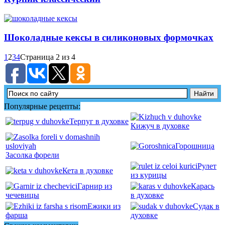
Шоколадные кексы в силиконовых формочках
1
2
3
4
Страница 2 из 4
Популярные рецепты:
Терпуг в духовке
Кижуч в духовке
Горошница
Засолка форели
Рулет
Кета в духовке
из курицы
Гарнир из
Карась
чечевицы
в духовке
Ежики из
Судак в
фарша
духовке