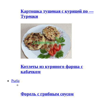
Картошка тушеная с курицей по —
Турецки
Котлеты из куриного фарша с
кабачком
Рыба
Форель с грибным соусом