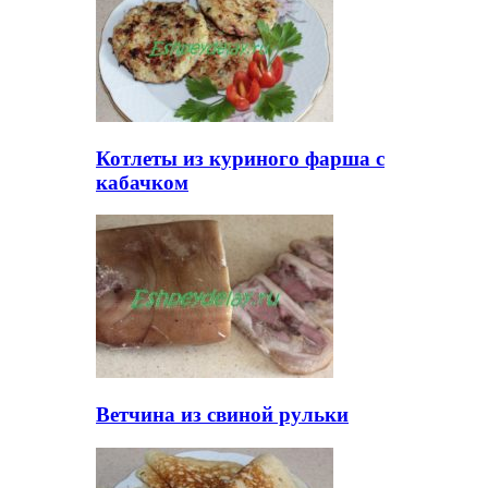
Котлеты из куриного фарша с
кабачком
Ветчина из свиной рульки