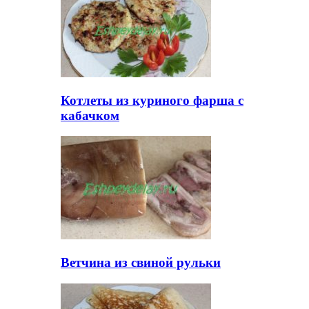
Котлеты из куриного фарша с
кабачком
Ветчина из свиной рульки