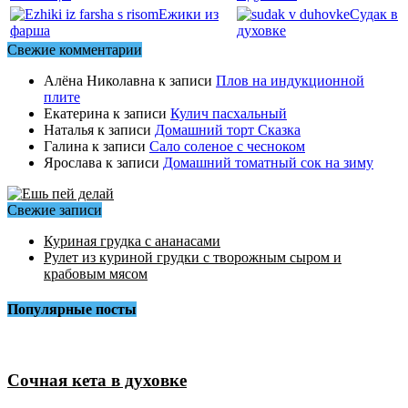
Ежики из
Судак в
фарша
духовке
Свежие комментарии
Алёна Николавна
к записи
Плов на индукционной
плите
Екатерина
к записи
Кулич пасхальный
Наталья
к записи
Домашний торт Сказка
Галина
к записи
Сало соленое с чесноком
Ярослава
к записи
Домашний томатный сок на зиму
Свежие записи
Куриная грудка с ананасами
Рулет из куриной грудки с творожным сыром и
крабовым мясом
Популярные посты
Сочная кета в духовке