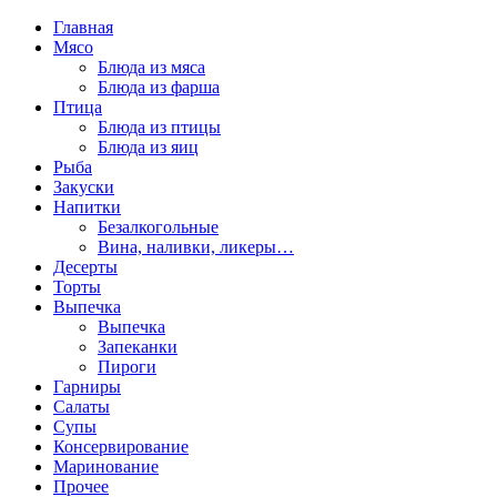
Главная
Мясо
Блюда из мяса
Блюда из фарша
Птица
Блюда из птицы
Блюда из яиц
Рыба
Закуски
Напитки
Безалкогольные
Вина, наливки, ликеры…
Десерты
Торты
Выпечка
Выпечка
Запеканки
Пироги
Гарниры
Салаты
Супы
Консервирование
Маринование
Прочее