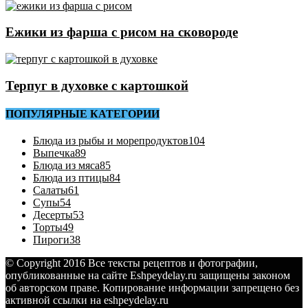
Ежики из фарша с рисом на сковороде
Терпуг в духовке с картошкой
ПОПУЛЯРНЫЕ КАТЕГОРИИ
Блюда из рыбы и морепродуктов
104
Выпечка
89
Блюда из мяса
85
Блюда из птицы
84
Салаты
61
Супы
54
Десерты
53
Торты
49
Пироги
38
© Copyright 2016 Все тексты рецептов и фотографии,
опубликованные на сайте Eshpeydelay.ru защищены законом
об авторском праве. Копирование информации запрещено без
активной ссылки на eshpeydelay.ru