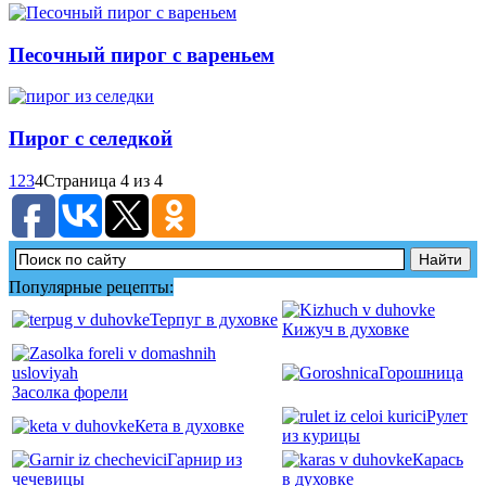
Песочный пирог с вареньем
Пирог с селедкой
1
2
3
4
Страница 4 из 4
Популярные рецепты:
Терпуг в духовке
Кижуч в духовке
Горошница
Засолка форели
Рулет
Кета в духовке
из курицы
Гарнир из
Карась
чечевицы
в духовке