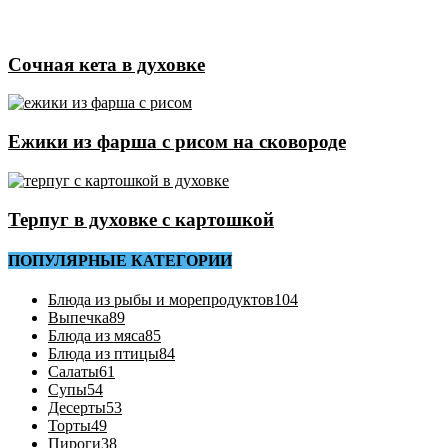
Сочная кета в духовке
Ежики из фарша с рисом на сковороде
Терпуг в духовке с картошкой
ПОПУЛЯРНЫЕ КАТЕГОРИИ
Блюда из рыбы и морепродуктов
104
Выпечка
89
Блюда из мяса
85
Блюда из птицы
84
Салаты
61
Супы
54
Десерты
53
Торты
49
Пироги
38