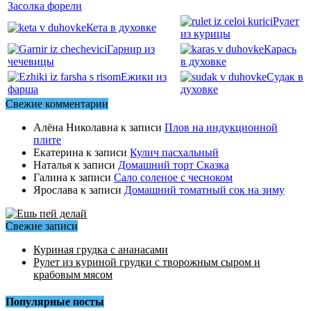
Засолка форели
Рулет
Кета в духовке
из курицы
Гарнир из
Карась
чечевицы
в духовке
Ежики из
Судак в
фарша
духовке
Свежие комментарии
Алёна Николавна
к записи
Плов на индукционной
плите
Екатерина
к записи
Кулич пасхальный
Наталья
к записи
Домашний торт Сказка
Галина
к записи
Сало соленое с чесноком
Ярослава
к записи
Домашний томатный сок на зиму
Свежие записи
Куриная грудка с ананасами
Рулет из куриной грудки с творожным сыром и
крабовым мясом
Популярные посты