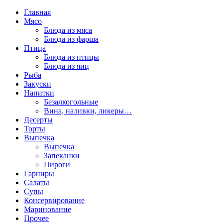
Главная
Мясо
Блюда из мяса
Блюда из фарша
Птица
Блюда из птицы
Блюда из яиц
Рыба
Закуски
Напитки
Безалкогольные
Вина, наливки, ликеры…
Десерты
Торты
Выпечка
Выпечка
Запеканки
Пироги
Гарниры
Салаты
Супы
Консервирование
Маринование
Прочее