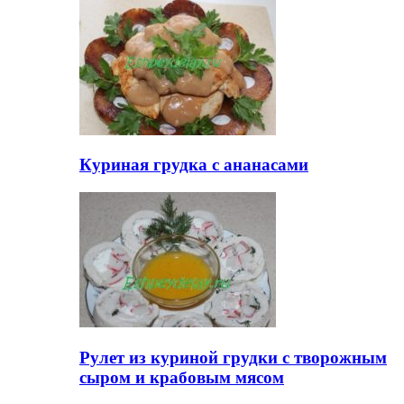
Куриная грудка с ананасами
Рулет из куриной грудки с творожным
сыром и крабовым мясом