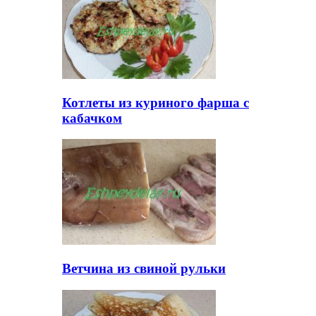
Котлеты из куриного фарша с
кабачком
Ветчина из свиной рульки