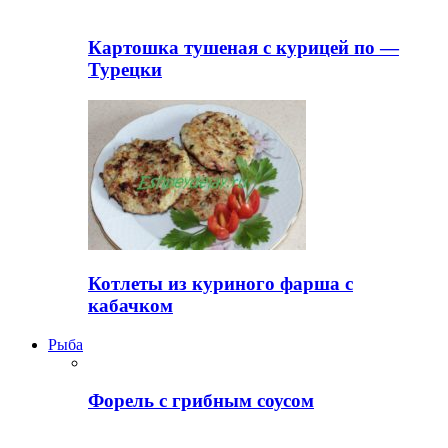
Картошка тушеная с курицей по —
Турецки
Котлеты из куриного фарша с
кабачком
Рыба
Форель с грибным соусом