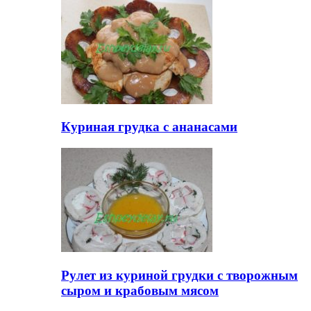
Куриная грудка с ананасами
Рулет из куриной грудки с творожным
сыром и крабовым мясом