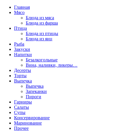
Главная
Мясо
Блюда из мяса
Блюда из фарша
Птица
Блюда из птицы
Блюда из яиц
Рыба
Закуски
Напитки
Безалкогольные
Вина, наливки, ликеры…
Десерты
Торты
Выпечка
Выпечка
Запеканки
Пироги
Гарниры
Салаты
Супы
Консервирование
Маринование
Прочее