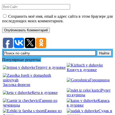
Сохранить моё имя, email и адрес сайта в этом браузере для
последующих моих комментариев.
Популярные рецепты:
Терпуг в духовке
Кижуч в духовке
Горошница
Засолка форели
Рулет
Кета в духовке
из курицы
Гарнир из
Карась
чечевицы
в духовке
Ежики из
Судак в