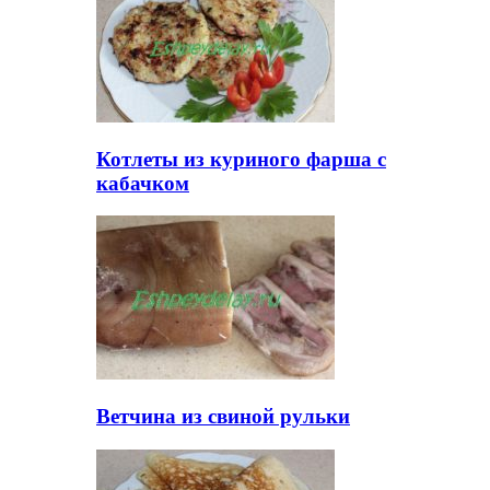
Котлеты из куриного фарша с
кабачком
Ветчина из свиной рульки