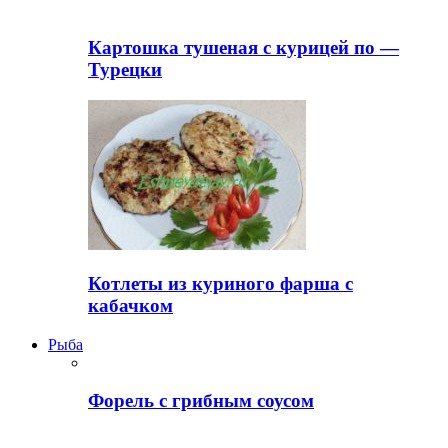
Картошка тушеная с курицей по —
Турецки
Котлеты из куриного фарша с
кабачком
Рыба
Форель с грибным соусом