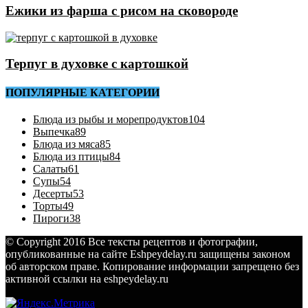
Ежики из фарша с рисом на сковороде
Терпуг в духовке с картошкой
ПОПУЛЯРНЫЕ КАТЕГОРИИ
Блюда из рыбы и морепродуктов
104
Выпечка
89
Блюда из мяса
85
Блюда из птицы
84
Салаты
61
Супы
54
Десерты
53
Торты
49
Пироги
38
© Copyright 2016 Все тексты рецептов и фотографии,
опубликованные на сайте Eshpeydelay.ru защищены законом
об авторском праве. Копирование информации запрещено без
активной ссылки на eshpeydelay.ru