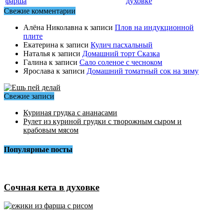
фарша
духовке
Свежие комментарии
Алёна Николавна
к записи
Плов на индукционной
плите
Екатерина
к записи
Кулич пасхальный
Наталья
к записи
Домашний торт Сказка
Галина
к записи
Сало соленое с чесноком
Ярослава
к записи
Домашний томатный сок на зиму
Свежие записи
Куриная грудка с ананасами
Рулет из куриной грудки с творожным сыром и
крабовым мясом
Популярные посты
Сочная кета в духовке