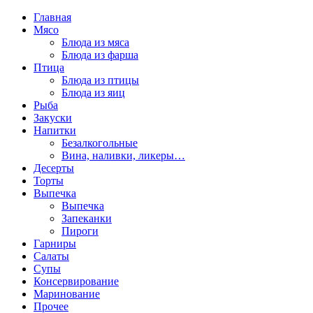
Главная
Мясо
Блюда из мяса
Блюда из фарша
Птица
Блюда из птицы
Блюда из яиц
Рыба
Закуски
Напитки
Безалкогольные
Вина, наливки, ликеры…
Десерты
Торты
Выпечка
Выпечка
Запеканки
Пироги
Гарниры
Салаты
Супы
Консервирование
Маринование
Прочее