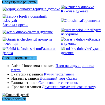
Популярные рецепты:
Терпуг в духовке
Кижуч в духовке
Горошница
Засолка форели
Рулет
Кета в духовке
из курицы
Гарнир из
Карась
чечевицы
в духовке
Ежики из
Судак в
фарша
духовке
Свежие комментарии
Алёна Николавна
к записи
Плов на индукционной
плите
Екатерина
к записи
Кулич пасхальный
Наталья
к записи
Домашний торт Сказка
Галина
к записи
Сало соленое с чесноком
Ярослава
к записи
Домашний томатный сок на зиму
Свежие записи