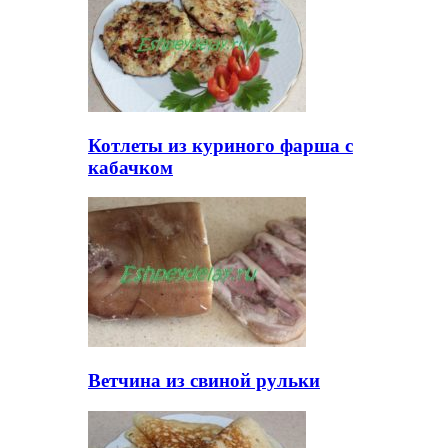
Котлеты из куриного фарша с
кабачком
Ветчина из свиной рульки