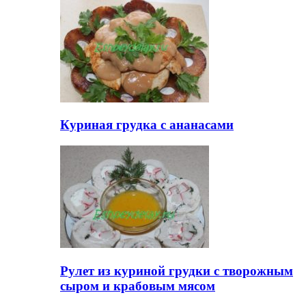
Куриная грудка с ананасами
Рулет из куриной грудки с творожным
сыром и крабовым мясом