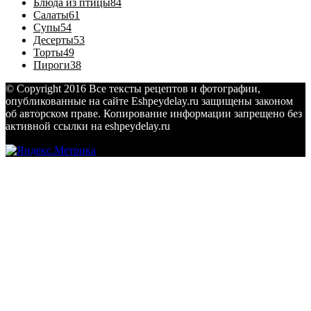
Блюда из птицы
84
Салаты
61
Супы
54
Десерты
53
Торты
49
Пироги
38
© Copyright 2016 Все тексты рецептов и фотографии,
опубликованные на сайте Eshpeydelay.ru защищены законом
об авторском праве. Копирование информации запрещено без
активной ссылки на eshpeydelay.ru