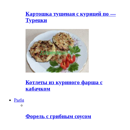
Картошка тушеная с курицей по —
Турецки
Котлеты из куриного фарша с
кабачком
Рыба
Форель с грибным соусом