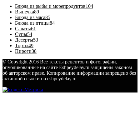
Блюда из рыбы и морепродуктов
104
Выпечка
89
Блюда из мяса
85
Блюда из птицы
84
Салаты
61
Супы
54
Десерты
53
Торты
49
Пироги
38
© Copyright 2016 Все тексты рецептов и фотографии,
опубликованные на сайте Eshpeydelay.ru защищены законом
об авторском праве. Копирование информации запрещено без
активной ссылки на eshpeydelay.ru