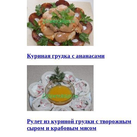
Куриная грудка с ананасами
Рулет из куриной грудки с творожным
сыром и крабовым мясом