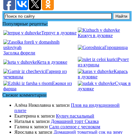
Популярные рецепты:
Терпуг в духовке
Кижуч в духовке
Горошница
Засолка форели
Рулет
Кета в духовке
из курицы
Гарнир из
Карась
чечевицы
в духовке
Ежики из
Судак в
фарша
духовке
Свежие комментарии
Алёна Николавна
к записи
Плов на индукционной
плите
Екатерина
к записи
Кулич пасхальный
Наталья
к записи
Домашний торт Сказка
Галина
к записи
Сало соленое с чесноком
Ярослава
к записи
Домашний томатный сок на зиму