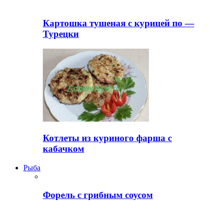
Картошка тушеная с курицей по —
Турецки
Котлеты из куриного фарша с
кабачком
Рыба
Форель с грибным соусом