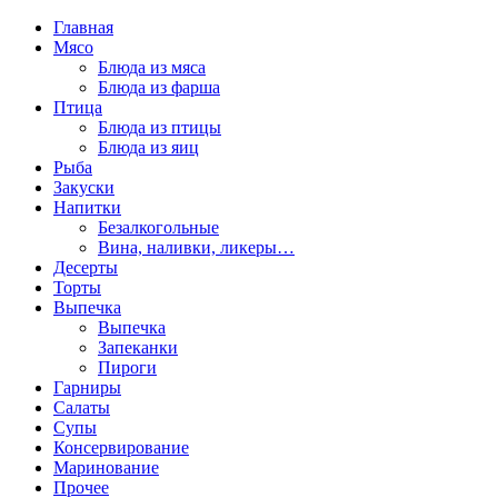
Главная
Мясо
Блюда из мяса
Блюда из фарша
Птица
Блюда из птицы
Блюда из яиц
Рыба
Закуски
Напитки
Безалкогольные
Вина, наливки, ликеры…
Десерты
Торты
Выпечка
Выпечка
Запеканки
Пироги
Гарниры
Салаты
Супы
Консервирование
Маринование
Прочее