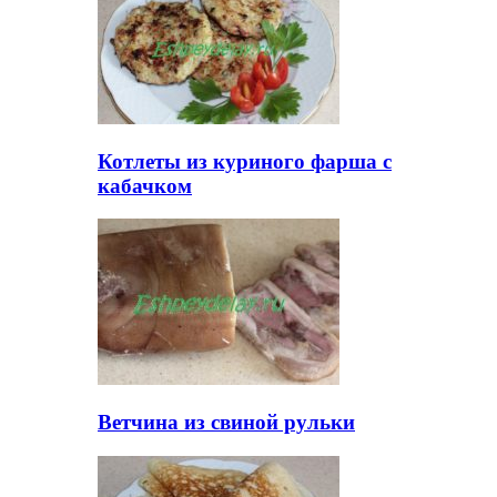
Котлеты из куриного фарша с
кабачком
Ветчина из свиной рульки