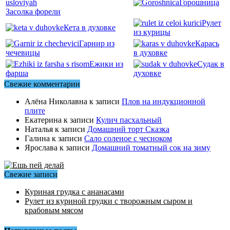
Горошница
Засолка форели
Рулет
Кета в духовке
из курицы
Гарнир из
Карась
чечевицы
в духовке
Ежики из
Судак в
фарша
духовке
Свежие комментарии
Алёна Николавна
к записи
Плов на индукционной
плите
Екатерина
к записи
Кулич пасхальный
Наталья
к записи
Домашний торт Сказка
Галина
к записи
Сало соленое с чесноком
Ярослава
к записи
Домашний томатный сок на зиму
Свежие записи
Куриная грудка с ананасами
Рулет из куриной грудки с творожным сыром и
крабовым мясом