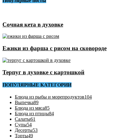
Популярные посты
Сочная кета в духовке
Ежики из фарша с рисом на сковороде
Терпуг в духовке с картошкой
ПОПУЛЯРНЫЕ КАТЕГОРИИ
Блюда из рыбы и морепродуктов
104
Выпечка
89
Блюда из мяса
85
Блюда из птицы
84
Салаты
61
Супы
54
Десерты
53
Торты
49