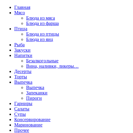
Главная
Мясо
Блюда из мяса
Блюда из фарша
Птица
Блюда из птицы
Блюда из яиц
Рыба
Закуски
Напитки
Безалкогольные
Вина, наливки, ликеры…
Десерты
Торты
Выпечка
Выпечка
Запеканки
Пироги
Гарниры
Салаты
Супы
Консервирование
Маринование
Прочее