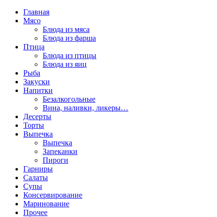
Главная
Мясо
Блюда из мяса
Блюда из фарша
Птица
Блюда из птицы
Блюда из яиц
Рыба
Закуски
Напитки
Безалкогольные
Вина, наливки, ликеры…
Десерты
Торты
Выпечка
Выпечка
Запеканки
Пироги
Гарниры
Салаты
Супы
Консервирование
Маринование
Прочее