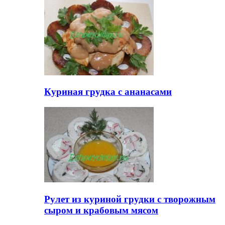
Куриная грудка с ананасами
Рулет из куриной грудки с творожным
сыром и крабовым мясом