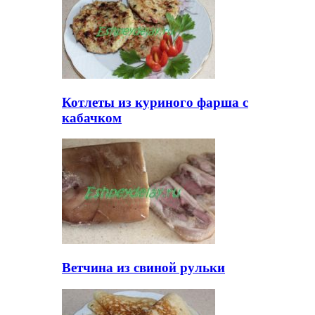
Котлеты из куриного фарша с
кабачком
Ветчина из свиной рульки