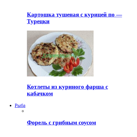
Картошка тушеная с курицей по —
Турецки
Котлеты из куриного фарша с
кабачком
Рыба
Форель с грибным соусом