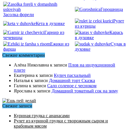
Горошница
Засолка форели
Рулет
Кета в духовке
из курицы
Гарнир из
Карась
чечевицы
в духовке
Ежики из
Судак в
фарша
духовке
Свежие комментарии
Алёна Николавна
к записи
Плов на индукционной
плите
Екатерина
к записи
Кулич пасхальный
Наталья
к записи
Домашний торт Сказка
Галина
к записи
Сало соленое с чесноком
Ярослава
к записи
Домашний томатный сок на зиму
Свежие записи
Куриная грудка с ананасами
Рулет из куриной грудки с творожным сыром и
крабовым мясом