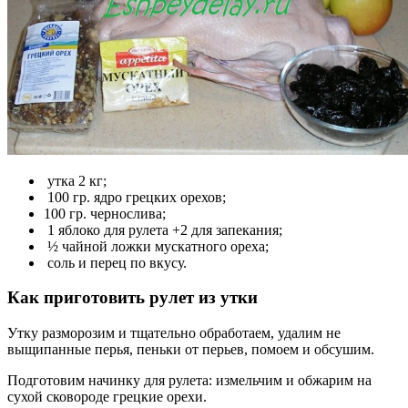
утка 2 кг;
100 гр. ядро грецких орехов;
100 гр. чернослива;
1 яблоко для рулета +2 для запекания;
½ чайной ложки мускатного ореха;
соль и перец по вкусу.
Как приготовить рулет из утки
Утку разморозим и тщательно обработаем, удалим не
выщипанные перья, пеньки от перьев, помоем и обсушим.
Подготовим начинку для рулета: измельчим и обжарим на
сухой сковороде грецкие орехи.