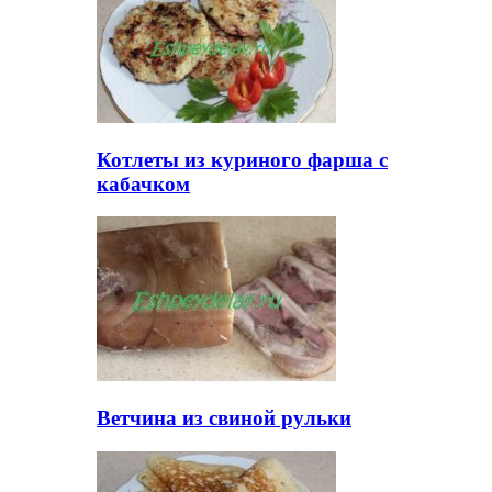
Котлеты из куриного фарша с
кабачком
Ветчина из свиной рульки