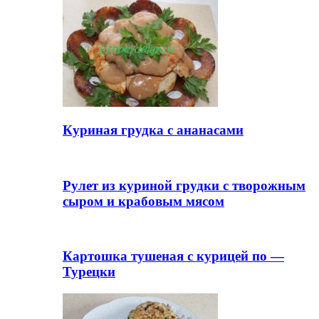
Куриная грудка с ананасами
Рулет из куриной грудки с творожным
сыром и крабовым мясом
Картошка тушеная с курицей по —
Турецки