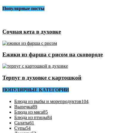
Популярные посты
Сочная кета в духовке
Ежики из фарша с рисом на сковороде
Терпуг в духовке с картошкой
ПОПУЛЯРНЫЕ КАТЕГОРИИ
Блюда из рыбы и морепродуктов
104
Выпечка
89
Блюда из мяса
85
Блюда из птицы
84
Салаты
61
Супы
54