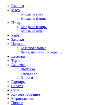
Главная
Мясо
Блюда из мяса
Блюда из фарша
Птица
Блюда из птицы
Блюда из яиц
Рыба
Закуски
Напитки
Безалкогольные
Вина, наливки, ликеры…
Десерты
Торты
Выпечка
Выпечка
Запеканки
Пироги
Гарниры
Салаты
Супы
Консервирование
Маринование
Прочее