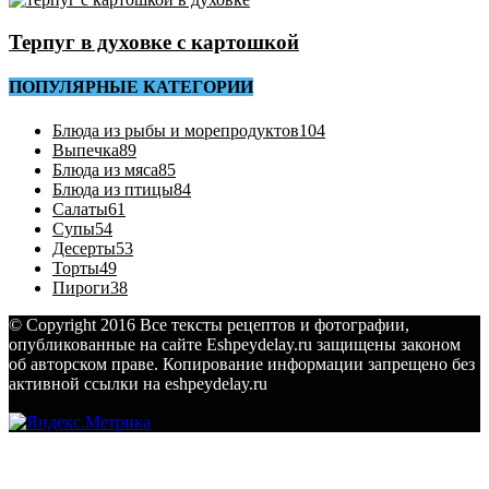
Терпуг в духовке с картошкой
ПОПУЛЯРНЫЕ КАТЕГОРИИ
Блюда из рыбы и морепродуктов
104
Выпечка
89
Блюда из мяса
85
Блюда из птицы
84
Салаты
61
Супы
54
Десерты
53
Торты
49
Пироги
38
© Copyright 2016 Все тексты рецептов и фотографии,
опубликованные на сайте Eshpeydelay.ru защищены законом
об авторском праве. Копирование информации запрещено без
активной ссылки на eshpeydelay.ru