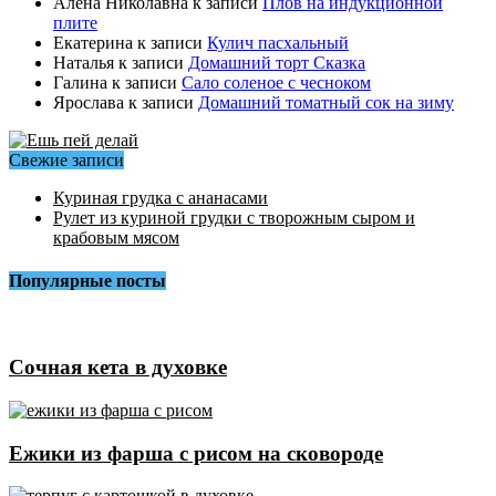
Алёна Николавна
к записи
Плов на индукционной
плите
Екатерина
к записи
Кулич пасхальный
Наталья
к записи
Домашний торт Сказка
Галина
к записи
Сало соленое с чесноком
Ярослава
к записи
Домашний томатный сок на зиму
Свежие записи
Куриная грудка с ананасами
Рулет из куриной грудки с творожным сыром и
крабовым мясом
Популярные посты
Сочная кета в духовке
Ежики из фарша с рисом на сковороде