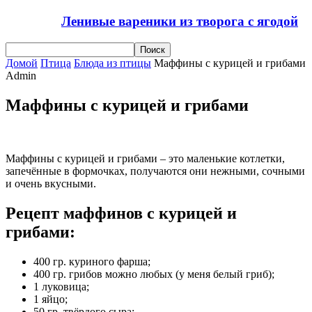
Ленивые вареники из творога с ягодой
Домой
Птица
Блюда из птицы
Маффины с курицей и грибами
Admin
Маффины с курицей и грибами
Маффины с курицей и грибами – это маленькие котлетки,
запечённые в формочках, получаются они нежными, сочными
и очень вкусными.
Рецепт маффинов с курицей и
грибами:
400 гр. куриного фарша;
400 гр. грибов можно любых (у меня белый гриб);
1 луковица;
1 яйцо;
50 гр. твёрдого сыра;