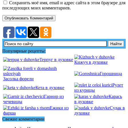
Сохранить моё имя, email и адрес сайта в этом браузере для
последующих моих комментариев.
Популярные рецепты:
Терпуг в духовке
Кижуч в духовке
Горошница
Засолка форели
Рулет
Кета в духовке
из курицы
Гарнир из
Карась
чечевицы
в духовке
Ежики из
Судак в
фарша
духовке
Свежие комментарии