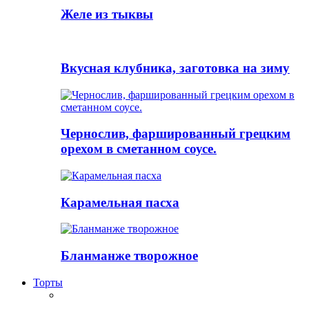
Желе из тыквы
Вкусная клубника, заготовка на зиму
Чернослив, фаршированный грецким
орехом в сметанном соусе.
Карамельная пасха
Бланманже творожное
Торты