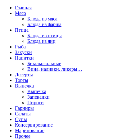
Главная
Мясо
Блюда из мяса
Блюда из фарша
Птица
Блюда из птицы
Блюда из яиц
Рыба
Закуски
Напитки
Безалкогольные
Вина, наливки, ликеры…
Десерты
Торты
Выпечка
Выпечка
Запеканки
Пироги
Гарниры
Салаты
Супы
Консервирование
Маринование
Прочее