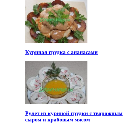
Куриная грудка с ананасами
Рулет из куриной грудки с творожным
сыром и крабовым мясом