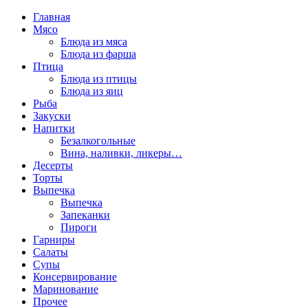
Главная
Мясо
Блюда из мяса
Блюда из фарша
Птица
Блюда из птицы
Блюда из яиц
Рыба
Закуски
Напитки
Безалкогольные
Вина, наливки, ликеры…
Десерты
Торты
Выпечка
Выпечка
Запеканки
Пироги
Гарниры
Салаты
Супы
Консервирование
Маринование
Прочее