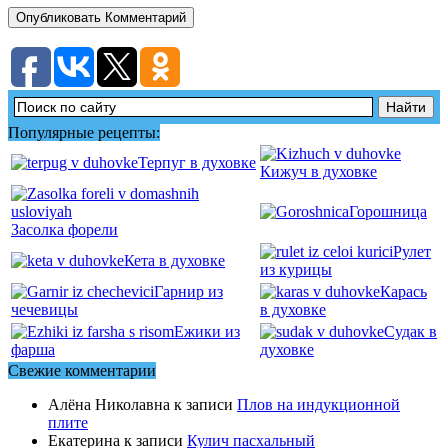
Популярные рецепты:
Терпуг в духовке
Кижуч в духовке
Горошница
Засолка форели
Рулет
Кета в духовке
из курицы
Гарнир из
Карась
чечевицы
в духовке
Ежики из
Судак в
фарша
духовке
Свежие комментарии
Алёна Николавна
к записи
Плов на индукционной
плите
Екатерина
к записи
Кулич пасхальный