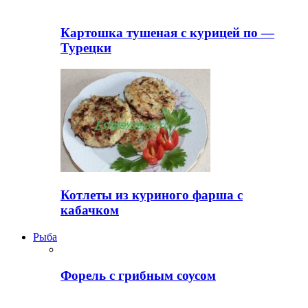
Картошка тушеная с курицей по —
Турецки
Котлеты из куриного фарша с
кабачком
Рыба
Форель с грибным соусом