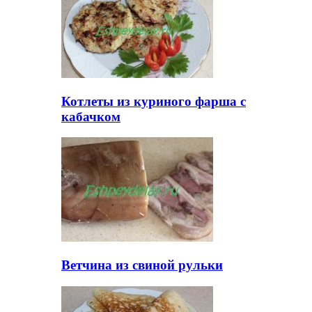
Котлеты из куриного фарша с
кабачком
Ветчина из свиной рульки