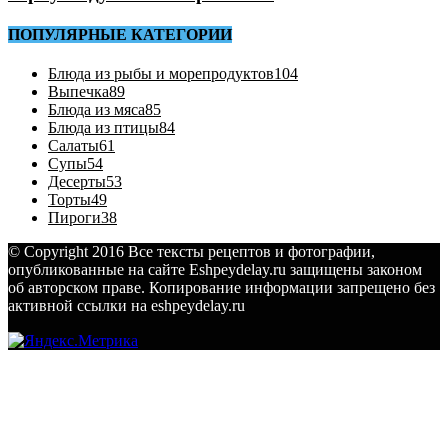
ПОПУЛЯРНЫЕ КАТЕГОРИИ
Блюда из рыбы и морепродуктов
104
Выпечка
89
Блюда из мяса
85
Блюда из птицы
84
Салаты
61
Супы
54
Десерты
53
Торты
49
Пироги
38
© Copyright 2016 Все тексты рецептов и фотографии,
опубликованные на сайте Eshpeydelay.ru защищены законом
об авторском праве. Копирование информации запрещено без
активной ссылки на eshpeydelay.ru