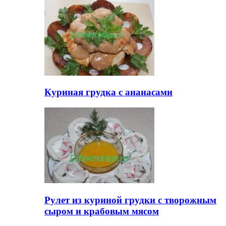
Куриная грудка с ананасами
Рулет из куриной грудки с творожным
сыром и крабовым мясом