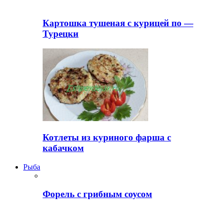
Картошка тушеная с курицей по —
Турецки
Котлеты из куриного фарша с
кабачком
Рыба
Форель с грибным соусом