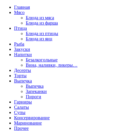
Главная
Мясо
Блюда из мяса
Блюда из фарша
Птица
Блюда из птицы
Блюда из яиц
Рыба
Закуски
Напитки
Безалкогольные
Вина, наливки, ликеры…
Десерты
Торты
Выпечка
Выпечка
Запеканки
Пироги
Гарниры
Салаты
Супы
Консервирование
Маринование
Прочее