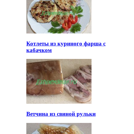
Котлеты из куриного фарша с
кабачком
Ветчина из свиной рульки