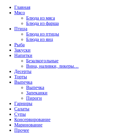
Главная
Мясо
Блюда из мяса
Блюда из фарша
Птица
Блюда из птицы
Блюда из яиц
Рыба
Закуски
Напитки
Безалкогольные
Вина, наливки, ликеры…
Десерты
Торты
Выпечка
Выпечка
Запеканки
Пироги
Гарниры
Салаты
Супы
Консервирование
Маринование
Прочее