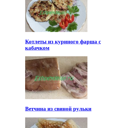
Котлеты из куриного фарша с
кабачком
Ветчина из свиной рульки