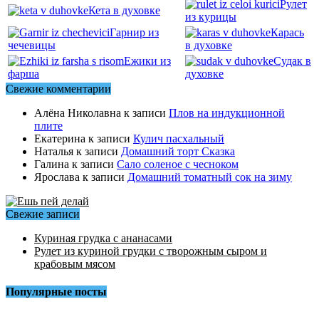
Рулет
Кета в духовке
из курицы
Гарнир из
Карась
чечевицы
в духовке
Ежики из
Судак в
фарша
духовке
Свежие комментарии
Алёна Николавна
к записи
Плов на индукционной
плите
Екатерина
к записи
Кулич пасхальный
Наталья
к записи
Домашний торт Сказка
Галина
к записи
Сало соленое с чесноком
Ярослава
к записи
Домашний томатный сок на зиму
Свежие записи
Куриная грудка с ананасами
Рулет из куриной грудки с творожным сыром и
крабовым мясом
Популярные посты