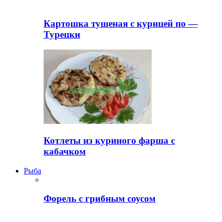
Картошка тушеная с курицей по —
Турецки
Котлеты из куриного фарша с
кабачком
Рыба
Форель с грибным соусом