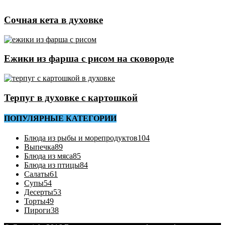
Сочная кета в духовке
Ежики из фарша с рисом на сковороде
Терпуг в духовке с картошкой
ПОПУЛЯРНЫЕ КАТЕГОРИИ
Блюда из рыбы и морепродуктов
104
Выпечка
89
Блюда из мяса
85
Блюда из птицы
84
Салаты
61
Супы
54
Десерты
53
Торты
49
Пироги
38