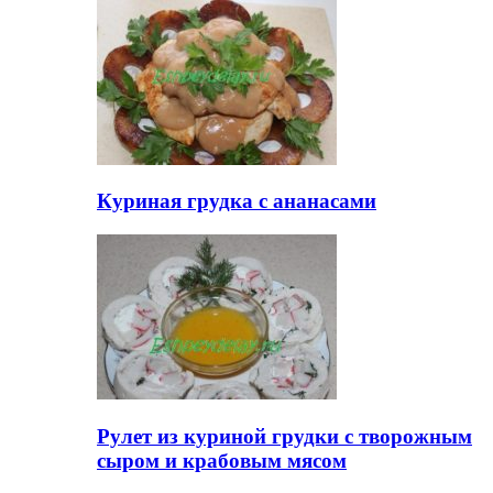
Куриная грудка с ананасами
Рулет из куриной грудки с творожным
сыром и крабовым мясом