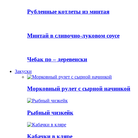
Рубленные котлеты из минтая
Минтай в сливочно-луковом соусе
Чебак по – деревенски
Закуски
Морковный рулет с сырной начинкой
Рыбный чизкейк
Кабачки в кляре