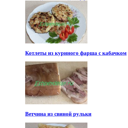
Котлеты из куриного фарша с кабачком
Ветчина из свиной рульки