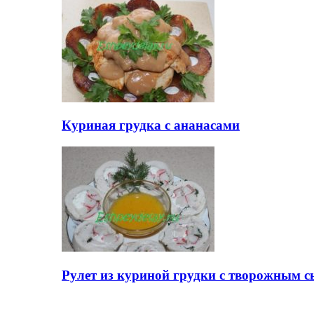
Куриная грудка с ананасами
Рулет из куриной грудки с творожным 