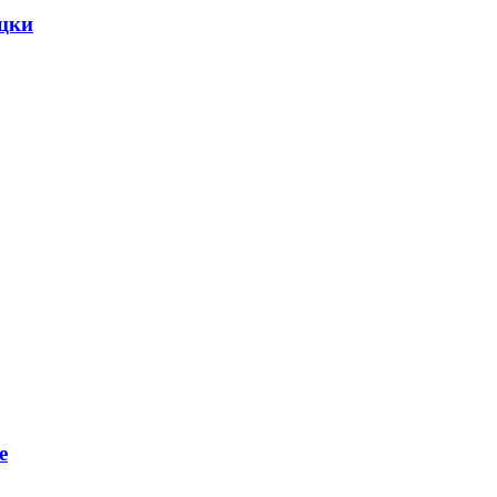
цки
е