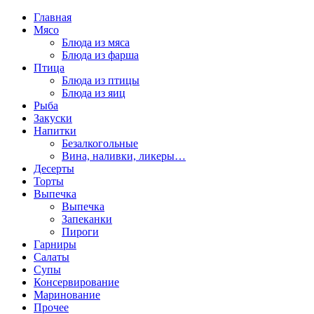
Главная
Мясо
Блюда из мяса
Блюда из фарша
Птица
Блюда из птицы
Блюда из яиц
Рыба
Закуски
Напитки
Безалкогольные
Вина, наливки, ликеры…
Десерты
Торты
Выпечка
Выпечка
Запеканки
Пироги
Гарниры
Салаты
Супы
Консервирование
Маринование
Прочее