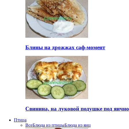
Блины на дрожжах саф-момент
Свинина, на луковой подушке под яичн
Птица
Все
Блюда из птицы
Блюда из яиц