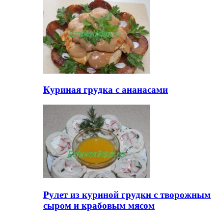
Куриная грудка с ананасами
Рулет из куриной грудки с творожным
сыром и крабовым мясом