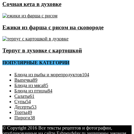
Сочная кета в духовке
Ежики из фарша с рисом на сковороде
Терпуг в духовке с картошкой
ПОПУЛЯРНЫЕ КАТЕГОРИИ
Блюда из рыбы и морепродуктов
104
Выпечка
89
Блюда из мяса
85
Блюда из птицы
84
Салаты
61
Супы
54
Десерты
53
Торты
49
Пироги
38
© Copyright 2016 Все тексты рецептов и фотографии,
опубликованные на сайте Eshpeydelay.ru защищены законом