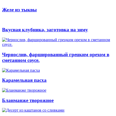
Желе из тыквы
Вкусная клубника, заготовка на зиму
Чернослив, фаршированный грецким орехом в
сметанном соусе.
Карамельная пасха
Бланманже творожное