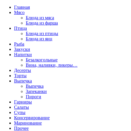
Главная
Мясо
Блюда из мяса
Блюда из фарша
Птица
Блюда из птицы
Блюда из яиц
Рыба
Закуски
Напитки
Безалкогольные
Вина, наливки, ликеры…
Десерты
Торты
Выпечка
Выпечка
Запеканки
Пироги
Гарниры
Салаты
Супы
Консервирование
Маринование
Прочее