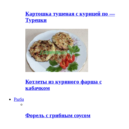
Картошка тушеная с курицей по —
Турецки
Котлеты из куриного фарша с
кабачком
Рыба
Форель с грибным соусом