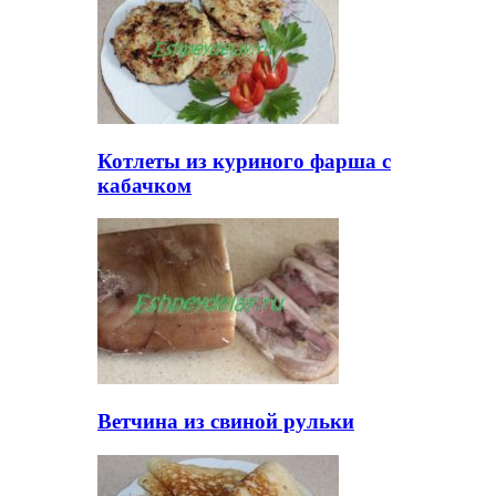
Котлеты из куриного фарша с
кабачком
Ветчина из свиной рульки