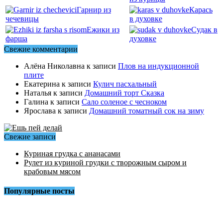
Гарнир из
Карась
чечевицы
в духовке
Ежики из
Судак в
фарша
духовке
Свежие комментарии
Алёна Николавна
к записи
Плов на индукционной
плите
Екатерина
к записи
Кулич пасхальный
Наталья
к записи
Домашний торт Сказка
Галина
к записи
Сало соленое с чесноком
Ярослава
к записи
Домашний томатный сок на зиму
Свежие записи
Куриная грудка с ананасами
Рулет из куриной грудки с творожным сыром и
крабовым мясом
Популярные посты